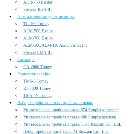
AKR-750 Essilor
Shvabe_RKA-01
Автоматические диоптриметры
TL-100 Tomey
ALM-500 Essilor
ALM-700 Essilor
ALM-100/ALM-110 Asahi Vision Inc.
Shvabe-LMA-01
Биометры
OA-2000 Tomey
Корнеотопографы
TMS-5 Tomey
RT-7000 Tomey
TMS-4N Tomey
Наборы пробных линз и пробные оправы
Универсальная пробная оправа 674 Simple(взрослая)
Универсальная пробная оправа 486 Simple(детская)
Универсальная пробная оправа TF-3 Rexxam Co., Ltd.
Набор пробных линз TL-35M Rexxam Co., Ltd.