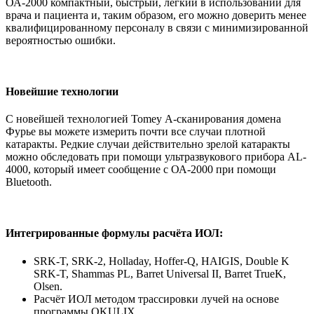
ОА-2000 компактный, быстрый, легкий в использовании для
врача и пациента и, таким образом, его можно доверить менее
квалифицированному персоналу в связи с минимизированной
вероятностью ошибки.
Новейшие технологии
C новейшей технологией Tomey А-сканирования домена
Фурье вы можете измерить почти все случаи плотной
катаракты. Редкие случаи действительно зрелой катаракты
можно обследовать при помощи ультразвукового прибора AL-
4000, который имеет сообщение с ОА-2000 при помощи
Bluetooth.
Интегрированные формулы расчёта ИОЛ:
SRK-T, SRK-2, Holladay, Hoffer-Q, HAIGIS, Double K
SRK-T, Shammas PL, Barret Universal II, Barret TrueK,
Olsen.
Расчёт ИОЛ методом трассировки лучей на основе
программы OKULIX